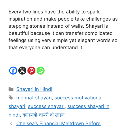
Every two lines have the ability to spark
inspiration and make people take challenges as
stepping stones instead of walls. Shayari is
beautiful because it can transfer complicated
feelings using very simple yet elegant words so
that everyone can understand it.
Categories
Shayari in Hindi
Tags
mehnat shayari
,
success motivational
shayari
,
success shayari
,
success shayari in
hindi
,
कामयाबी शायरी दो लाइन
Chelsea’s Financial Meltdown Before