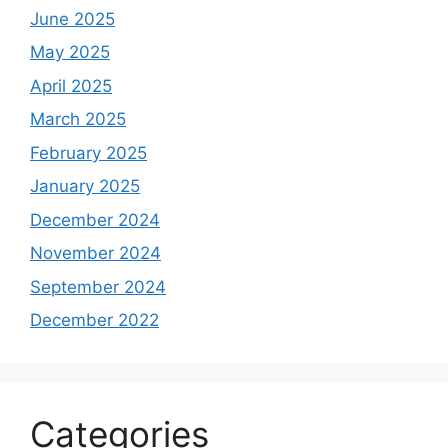
June 2025
May 2025
April 2025
March 2025
February 2025
January 2025
December 2024
November 2024
September 2024
December 2022
Categories