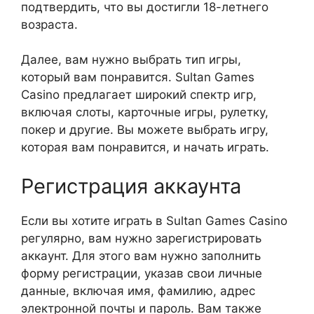
подтвердить, что вы достигли 18-летнего
возраста.
Далее, вам нужно выбрать тип игры,
который вам понравится. Sultan Games
Casino предлагает широкий спектр игр,
включая слоты, карточные игры, рулетку,
покер и другие. Вы можете выбрать игру,
которая вам понравится, и начать играть.
Регистрация аккаунта
Если вы хотите играть в Sultan Games Casino
регулярно, вам нужно зарегистрировать
аккаунт. Для этого вам нужно заполнить
форму регистрации, указав свои личные
данные, включая имя, фамилию, адрес
электронной почты и пароль. Вам также