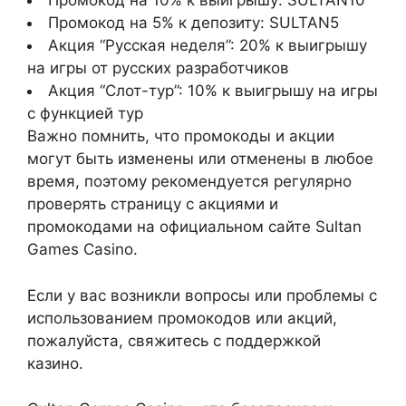
Промокод на 10% к выигрышу: SULTAN10
Промокод на 5% к депозиту: SULTAN5
Акция “Русская неделя”: 20% к выигрышу
на игры от русских разработчиков
Акция “Слот-тур”: 10% к выигрышу на игры
с функцией тур
Важно помнить, что промокоды и акции
могут быть изменены или отменены в любое
время, поэтому рекомендуется регулярно
проверять страницу с акциями и
промокодами на официальном сайте Sultan
Games Casino.
Если у вас возникли вопросы или проблемы с
использованием промокодов или акций,
пожалуйста, свяжитесь с поддержкой
казино.