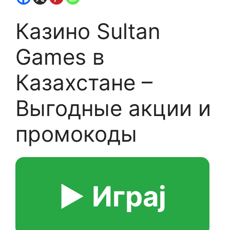
Казино Sultan
Games в
Казахстане –
Выгодные акции и
промокоды
▶️ Играј