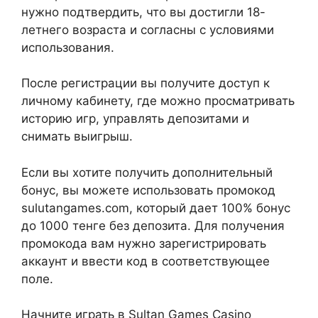
нужно подтвердить, что вы достигли 18-
летнего возраста и согласны с условиями
использования.
После регистрации вы получите доступ к
личному кабинету, где можно просматривать
историю игр, управлять депозитами и
снимать выигрыш.
Если вы хотите получить дополнительный
бонус, вы можете использовать промокод
sulutangames.com, который дает 100% бонус
до 1000 тенге без депозита. Для получения
промокода вам нужно зарегистрировать
аккаунт и ввести код в соответствующее
поле.
Начните играть в Sultan Games Casino