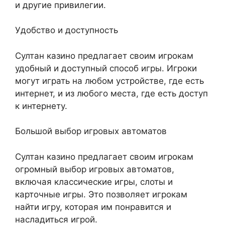
и другие привилегии.
Удобство и доступность
Султан казино предлагает своим игрокам
удобный и доступный способ игры. Игроки
могут играть на любом устройстве, где есть
интернет, и из любого места, где есть доступ
к интернету.
Большой выбор игровых автоматов
Султан казино предлагает своим игрокам
огромный выбор игровых автоматов,
включая классические игры, слоты и
карточные игры. Это позволяет игрокам
найти игру, которая им понравится и
насладиться игрой.