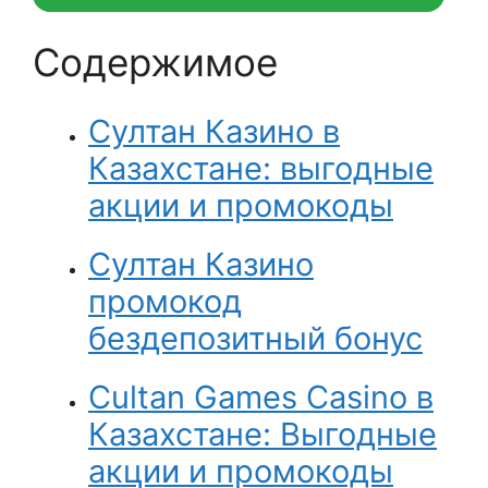
Содержимое
Султан Казино в
Казахстане: выгодные
акции и промокоды
Султан Казино
промокод
бездепозитный бонус
Сultan Games Casino в
Казахстане: Выгодные
акции и промокоды