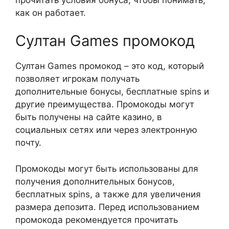
как он работает.
Султан Games промокод
Султан Games промокод – это код, который
позволяет игрокам получать
дополнительные бонусы, бесплатные spins и
другие преимущества. Промокоды могут
быть получены на сайте казино, в
социальных сетях или через электронную
почту.
Промокоды могут быть использованы для
получения дополнительных бонусов,
бесплатных spins, а также для увеличения
размера депозита. Перед использованием
промокода рекомендуется прочитать