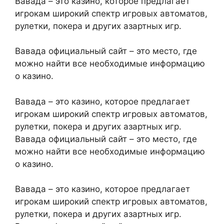
Вавада – это казино, которое предлагает
игрокам широкий спектр игровых автоматов,
рулетки, покера и других азартных игр.
Вавада официальный сайт – это место, где
можно найти все необходимые информацию
о казино.
Вавада – это казино, которое предлагает
игрокам широкий спектр игровых автоматов,
рулетки, покера и других азартных игр.
Вавада официальный сайт – это место, где
можно найти все необходимые информацию
о казино.
Вавада – это казино, которое предлагает
игрокам широкий спектр игровых автоматов,
рулетки, покера и других азартных игр.