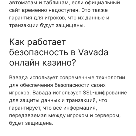
автоматам и таблицам, если официальный
сайт временно недоступен. Это также
гарантия для игроков, что их данные и
транзакции будут защищены.
Как работает
безопасность в Vavada
онлайн казино?
Вавада использует современные технологии
для обеспечения безопасности своих
игроков. Вавада использует SSL-шифрование
для защиты данных и транзакций, что
гарантирует, что все информация,
передаваемая между игроком и сервером,
будет защищена.