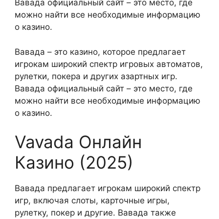
Вавада официальный сайт – это место, где
можно найти все необходимые информацию
о казино.
Вавада – это казино, которое предлагает
игрокам широкий спектр игровых автоматов,
рулетки, покера и других азартных игр.
Вавада официальный сайт – это место, где
можно найти все необходимые информацию
о казино.
Vavada Онлайн
Казино (2025)
Вавада предлагает игрокам широкий спектр
игр, включая слоты, карточные игры,
рулетку, покер и другие. Вавада также