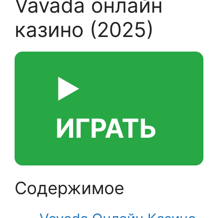
Vavada онлайн
казино (2025)
▶️
ИГРАТЬ
Содержимое