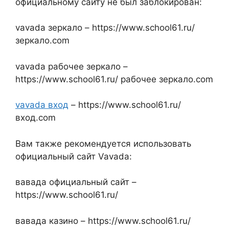
официальному сайту не был заблокирован:
vavada зеркало – https://www.school61.ru/
зеркало.com
vavada рабочее зеркало –
https://www.school61.ru/ рабочее зеркало.com
vavada вход
– https://www.school61.ru/
вход.com
Вам также рекомендуется использовать
официальный сайт Vavada:
вавада официальный сайт –
https://www.school61.ru/
вавада казино – https://www.school61.ru/