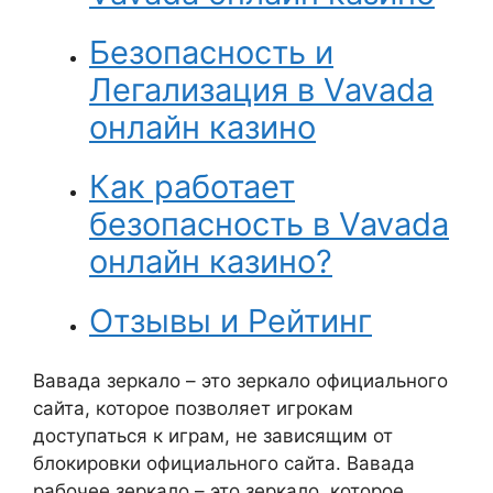
Безопасность и
Легализация в Vavada
онлайн казино
Как работает
безопасность в Vavada
онлайн казино?
Отзывы и Рейтинг
Вавада зеркало – это зеркало официального
сайта, которое позволяет игрокам
доступаться к играм, не зависящим от
блокировки официального сайта. Вавада
рабочее зеркало – это зеркало, которое