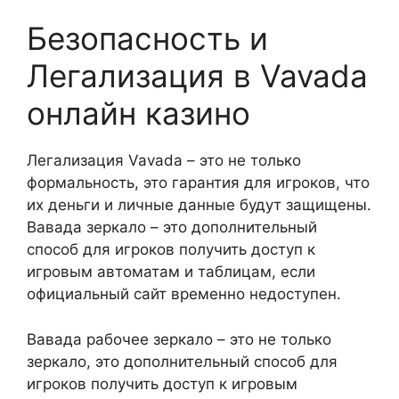
Безопасность и
Легализация в Vavada
онлайн казино
Легализация Vavada – это не только
формальность, это гарантия для игроков, что
их деньги и личные данные будут защищены.
Вавада зеркало – это дополнительный
способ для игроков получить доступ к
игровым автоматам и таблицам, если
официальный сайт временно недоступен.
Вавада рабочее зеркало – это не только
зеркало, это дополнительный способ для
игроков получить доступ к игровым