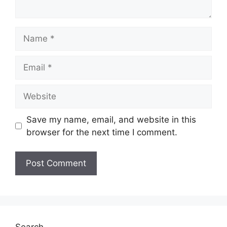
Name
Email
Website
Save my name, email, and website in this
browser for the next time I comment.