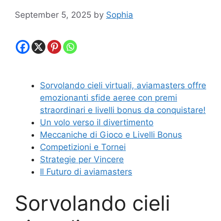
September 5, 2025
by
Sophia
Sorvolando cieli virtuali, aviamasters offre
emozionanti sfide aeree con premi
straordinari e livelli bonus da conquistare!
Un volo verso il divertimento
Meccaniche di Gioco e Livelli Bonus
Competizioni e Tornei
Strategie per Vincere
Il Futuro di aviamasters
Sorvolando cieli