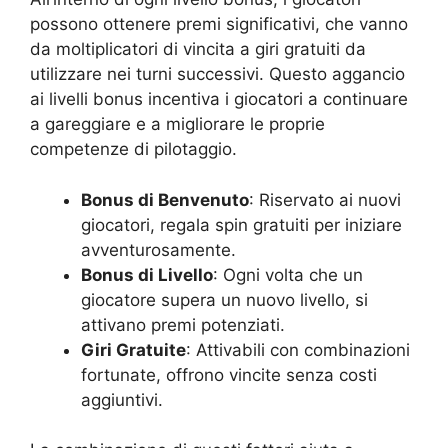
possono ottenere premi significativi, che vanno
da moltiplicatori di vincita a giri gratuiti da
utilizzare nei turni successivi. Questo aggancio
ai livelli bonus incentiva i giocatori a continuare
a gareggiare e a migliorare le proprie
competenze di pilotaggio.
Bonus di Benvenuto
: Riservato ai nuovi
giocatori, regala spin gratuiti per iniziare
avventurosamente.
Bonus di Livello
: Ogni volta che un
giocatore supera un nuovo livello, si
attivano premi potenziati.
Giri Gratuite
: Attivabili con combinazioni
fortunate, offrono vincite senza costi
aggiuntivi.