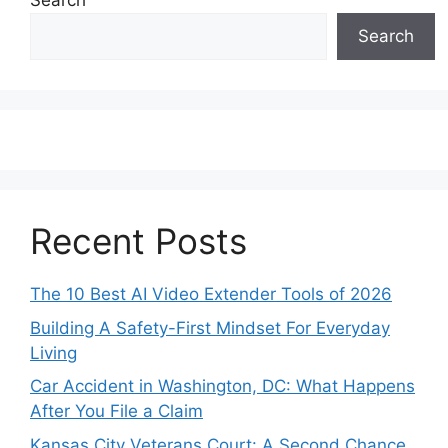
Search
Search
Recent Posts
The 10 Best AI Video Extender Tools of 2026
Building A Safety-First Mindset For Everyday
Living
Car Accident in Washington, DC: What Happens
After You File a Claim
Kansas City Veterans Court: A Second Chance