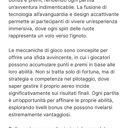
bonus e premi, rendendo ogni partita
un’avventura indimenticabile. La fusione di
tecnologia all’avanguardia e design accattivante
permette ai partecipanti di vivere un’esperienza
immersiva, dove ogni spin delle ruote
rappresenta un volo verso l’ignoto.
Le meccaniche di gioco sono concepite per
offrire una sfida avvincente, in cui i giocatori
possono accumulare punti e premi in base alle
loro abilità. Non si tratta solo di fortuna, ma di
strategia e competenza nel pilotaggio, dove
saper gestire il proprio aereo incide
significativamente sui risultati finali. Ogni partita
è un’opportunità per affinare le proprie abilità,
esplorando livelli bonus che possono rivelarsi
estremamente vantaggiosi.