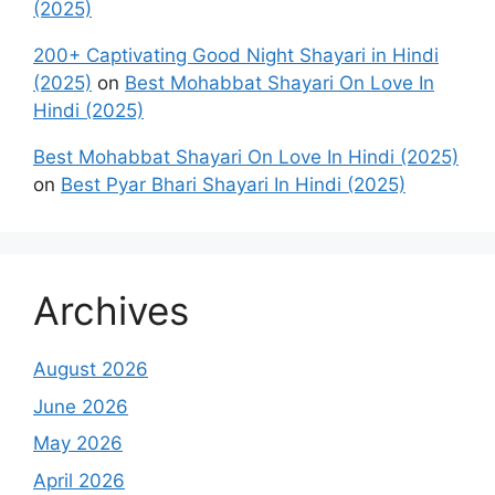
(2025)
200+ Captivating Good Night Shayari in Hindi
(2025)
on
Best Mohabbat Shayari On Love In
Hindi (2025)
Best Mohabbat Shayari On Love In Hindi (2025)
on
Best Pyar Bhari Shayari In Hindi (2025)
Archives
August 2026
June 2026
May 2026
April 2026