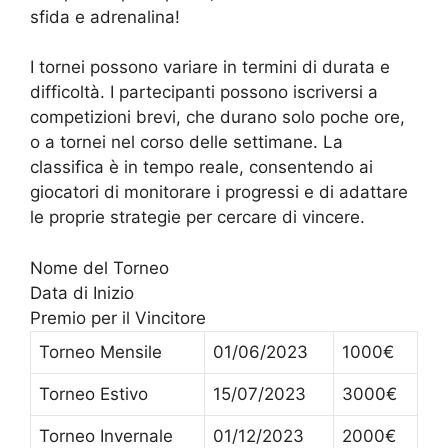
sfida e adrenalina!
I tornei possono variare in termini di durata e
difficoltà. I partecipanti possono iscriversi a
competizioni brevi, che durano solo poche ore,
o a tornei nel corso delle settimane. La
classifica è in tempo reale, consentendo ai
giocatori di monitorare i progressi e di adattare
le proprie strategie per cercare di vincere.
Nome del Torneo
Data di Inizio
Premio per il Vincitore
Torneo Mensile
01/06/2023
1000€
Torneo Estivo
15/07/2023
3000€
Torneo Invernale
01/12/2023
2000€