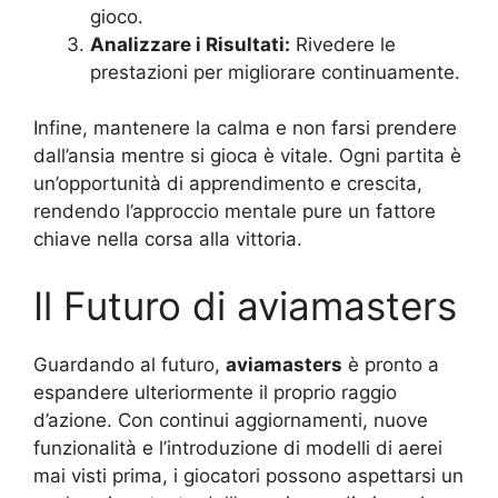
gioco.
Analizzare i Risultati:
Rivedere le
prestazioni per migliorare continuamente.
Infine, mantenere la calma e non farsi prendere
dall’ansia mentre si gioca è vitale. Ogni partita è
un’opportunità di apprendimento e crescita,
rendendo l’approccio mentale pure un fattore
chiave nella corsa alla vittoria.
Il Futuro di aviamasters
Guardando al futuro,
aviamasters
è pronto a
espandere ulteriormente il proprio raggio
d’azione. Con continui aggiornamenti, nuove
funzionalità e l’introduzione di modelli di aerei
mai visti prima, i giocatori possono aspettarsi un