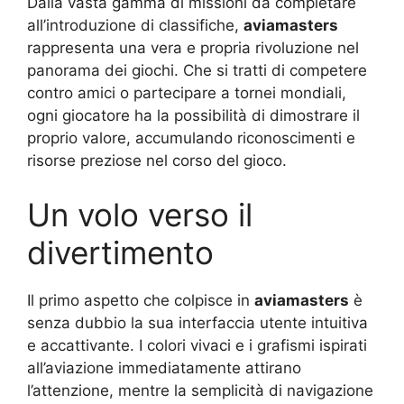
Dalla vasta gamma di missioni da completare
all’introduzione di classifiche,
aviamasters
rappresenta una vera e propria rivoluzione nel
panorama dei giochi. Che si tratti di competere
contro amici o partecipare a tornei mondiali,
ogni giocatore ha la possibilità di dimostrare il
proprio valore, accumulando riconoscimenti e
risorse preziose nel corso del gioco.
Un volo verso il
divertimento
Il primo aspetto che colpisce in
aviamasters
è
senza dubbio la sua interfaccia utente intuitiva
e accattivante. I colori vivaci e i grafismi ispirati
all’aviazione immediatamente attirano
l’attenzione, mentre la semplicità di navigazione