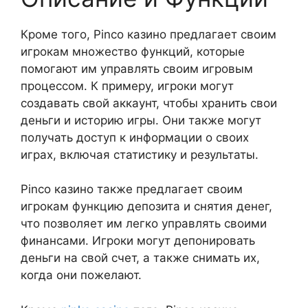
Кроме того, Pinco казино предлагает своим
игрокам множество функций, которые
помогают им управлять своим игровым
процессом. К примеру, игроки могут
создавать свой аккаунт, чтобы хранить свои
деньги и историю игры. Они также могут
получать доступ к информации о своих
играх, включая статистику и результаты.
Pinco казино также предлагает своим
игрокам функцию депозита и снятия денег,
что позволяет им легко управлять своими
финансами. Игроки могут депонировать
деньги на свой счет, а также снимать их,
когда они пожелают.