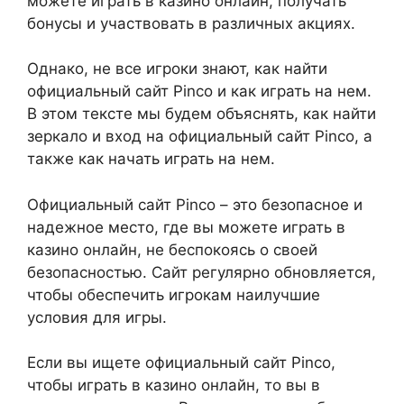
можете играть в казино онлайн, получать
бонусы и участвовать в различных акциях.
Однако, не все игроки знают, как найти
официальный сайт Pinco и как играть на нем.
В этом тексте мы будем объяснять, как найти
зеркало и вход на официальный сайт Pinco, а
также как начать играть на нем.
Официальный сайт Pinco – это безопасное и
надежное место, где вы можете играть в
казино онлайн, не беспокоясь о своей
безопасностью. Сайт регулярно обновляется,
чтобы обеспечить игрокам наилучшие
условия для игры.
Если вы ищете официальный сайт Pinco,
чтобы играть в казино онлайн, то вы в