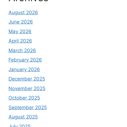
August 2026
June 2026
May 2026
April 2026
March 2026
February 2026
January 2026
December 2025
November 2025
October 2025
September 2025
August 2025
July 2025