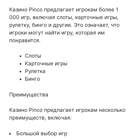
Казино Pinco предлагает игрокам более 1
000 игр, включая слоты, карточные игры,
рулетку, бинго и другие. Это означает, что
игроки могут найти игру, которая им
понравится.
Слоты
Карточные игры
Рулетка
Бинго
Преимущества
Казино Pinco предлагает игрокам несколько
преимуществ, включая:
Большой выбор игр