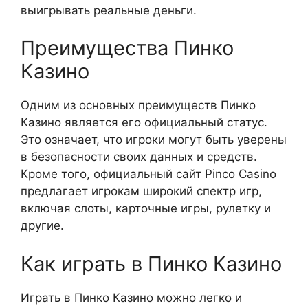
выигрывать реальные деньги.
Преимущества Пинко
Казино
Одним из основных преимуществ Пинко
Казино является его официальный статус.
Это означает, что игроки могут быть уверены
в безопасности своих данных и средств.
Кроме того, официальный сайт Pinco Casino
предлагает игрокам широкий спектр игр,
включая слоты, карточные игры, рулетку и
другие.
Как играть в Пинко Казино
Играть в Пинко Казино можно легко и