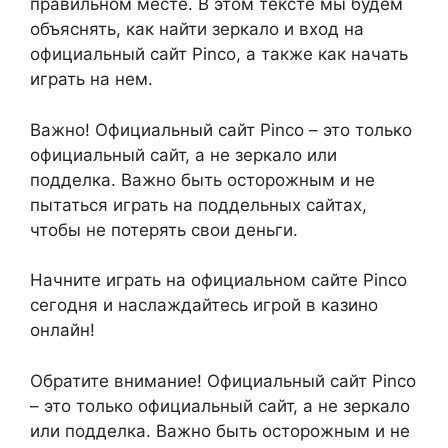
правильном месте. В этом тексте мы будем
объяснять, как найти зеркало и вход на
официальный сайт Pinco, а также как начать
играть на нем.
Важно! Официальный сайт Pinco – это только
официальный сайт, а не зеркало или
подделка. Важно быть осторожным и не
пытаться играть на поддельных сайтах,
чтобы не потерять свои деньги.
Начните играть на официальном сайте Pinco
сегодня и наслаждайтесь игрой в казино
онлайн!
Обратите внимание! Официальный сайт Pinco
– это только официальный сайт, а не зеркало
или подделка. Важно быть осторожным и не