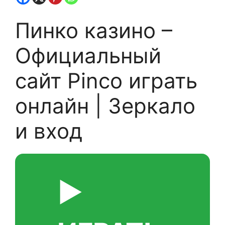
Пинко казино –
Официальный
сайт Pinco играть
онлайн | Зеркало
и вход
▶️