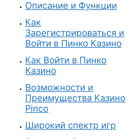
Описание и Функции
Как
Зарегистрироваться и
Войти в Пинко Казино
Как Войти в Пинко
Казино
Возможности и
Преимущества Казино
Pinco
Широкий спектр игр