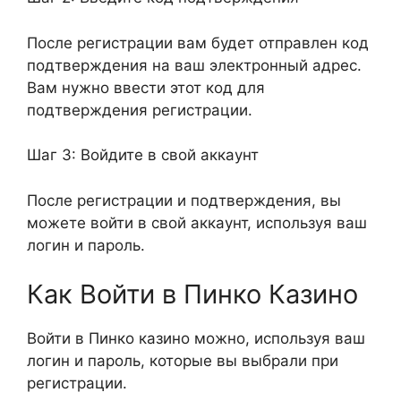
После регистрации вам будет отправлен код
подтверждения на ваш электронный адрес.
Вам нужно ввести этот код для
подтверждения регистрации.
Шаг 3: Войдите в свой аккаунт
После регистрации и подтверждения, вы
можете войти в свой аккаунт, используя ваш
логин и пароль.
Как Войти в Пинко Казино
Войти в Пинко казино можно, используя ваш
логин и пароль, которые вы выбрали при
регистрации.