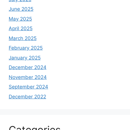
June 2025
May 2025
April 2025
March 2025
February 2025
January 2025
December 2024
November 2024
September 2024
December 2022
Categories