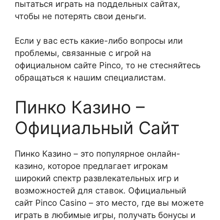
пытаться играть на поддельных сайтах,
чтобы не потерять свои деньги.
Если у вас есть какие-либо вопросы или
проблемы, связанные с игрой на
официальном сайте Pinco, то не стесняйтесь
обращаться к нашим специалистам.
Пинко Казино –
Официальный Сайт
Пинко Казино – это популярное онлайн-
казино, которое предлагает игрокам
широкий спектр развлекательных игр и
возможностей для ставок. Официальный
сайт Pinco Casino – это место, где вы можете
играть в любимые игры, получать бонусы и