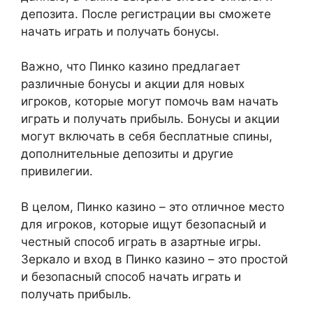
депозита. После регистрации вы сможете
начать играть и получать бонусы.
Важно, что Пинко казино предлагает
различные бонусы и акции для новых
игроков, которые могут помочь вам начать
играть и получать прибыль. Бонусы и акции
могут включать в себя бесплатные спины,
дополнительные депозиты и другие
привилегии.
В целом, Пинко казино – это отличное место
для игроков, которые ищут безопасный и
честный способ играть в азартные игры.
Зеркало и вход в Пинко казино – это простой
и безопасный способ начать играть и
получать прибыль.