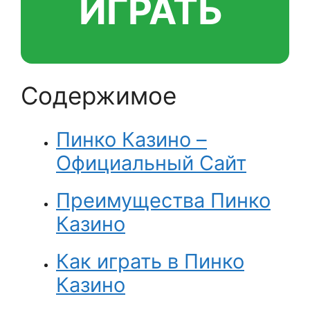
ИГРАТЬ
Содержимое
Пинко Казино –
Официальный Сайт
Преимущества Пинко
Казино
Как играть в Пинко
Казино