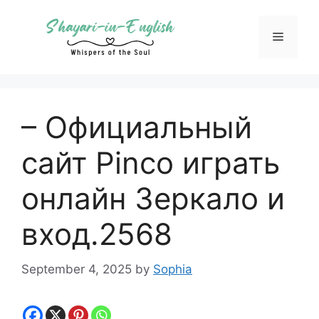
Skip
to
Menu
content
– Официальный
сайт Pinco играть
онлайн Зеркало и
вход.2568
September 4, 2025
by
Sophia