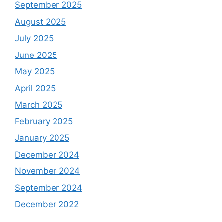
September 2025
August 2025
July 2025
June 2025
May 2025
April 2025
March 2025
February 2025
January 2025
December 2024
November 2024
September 2024
December 2022