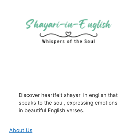
Discover heartfelt shayari in english that
speaks to the soul, expressing emotions
in beautiful English verses.
About Us