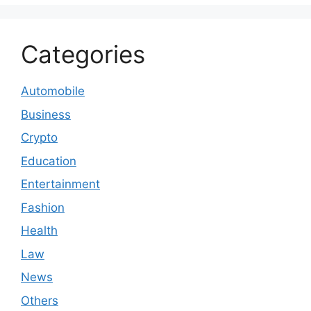
Categories
Automobile
Business
Crypto
Education
Entertainment
Fashion
Health
Law
News
Others