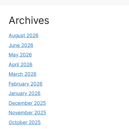
Archives
August 2026
June 2026
May 2026
April 2026
March 2026
February 2026
January 2026
December 2025
November 2025
October 2025