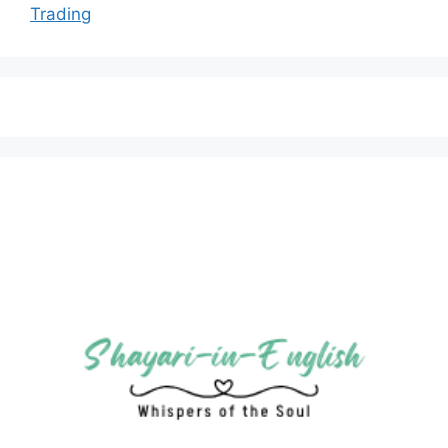
Trading