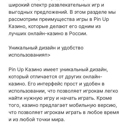
широкий спектр развлекательных игр и
выгодных предложений. В этом разделе мы
рассмотрим преимущества игры в Pin Up
Казино, которые делают его одним из
лучших онлайн-казино в России.
Уникальный дизайн и удобство
использованияп>
Pin Up Казино имеет уникальный дизайн,
который отличается от других онлайн-
казино. Его интерфейс прост и удобен в
использовании, что позволяет игрокам легко
найти нужную игру и начать играть. Кроме
того, казино предлагает мобильную версию,
что позволяет игрокам играть в любое время
и из любой точки мира.