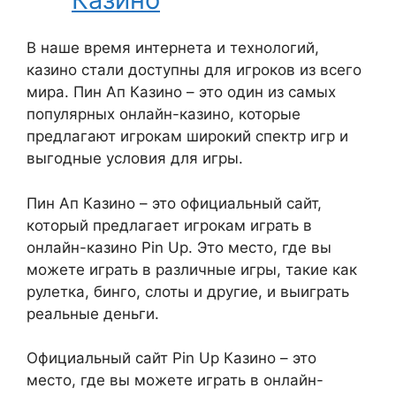
В наше время интернета и технологий,
казино стали доступны для игроков из всего
мира. Пин Ап Казино – это один из самых
популярных онлайн-казино, которые
предлагают игрокам широкий спектр игр и
выгодные условия для игры.
Пин Ап Казино – это официальный сайт,
который предлагает игрокам играть в
онлайн-казино Pin Up. Это место, где вы
можете играть в различные игры, такие как
рулетка, бинго, слоты и другие, и выиграть
реальные деньги.
Официальный сайт Pin Up Казино – это
место, где вы можете играть в онлайн-