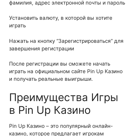
фамилия, адрес электронной почты и пароль
Установить валюту, в которой вы хотите
играть
Нажать на кнопку “Зарегистрироваться” для
завершения регистрации
После регистрации вы сможете начать
играть на официальном сайте Pin Up Казино
и получать реальные выигрыши.
Преимущества Игры
в Pin Up Казино
Pin Up Казино – это популярный онлайн-
казино, которое предлагает игрокам