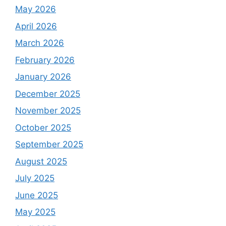
May 2026
April 2026
March 2026
February 2026
January 2026
December 2025
November 2025
October 2025
September 2025
August 2025
July 2025
June 2025
May 2025