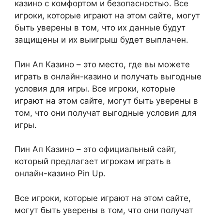
казино с комфортом и безопасностью. Все
игроки, которые играют на этом сайте, могут
быть уверены в том, что их данные будут
защищены и их выигрыш будет выплачен.
Пин Ап Казино – это место, где вы можете
играть в онлайн-казино и получать выгодные
условия для игры. Все игроки, которые
играют на этом сайте, могут быть уверены в
том, что они получат выгодные условия для
игры.
Пин Ап Казино – это официальный сайт,
который предлагает игрокам играть в
онлайн-казино Pin Up.
Все игроки, которые играют на этом сайте,
могут быть уверены в том, что они получат