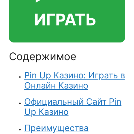
ИГРАТЬ
Содержимое
Pin Up Казино: Играть в
Онлайн Казино
Официальный Сайт Pin
Up Казино
Преимущества