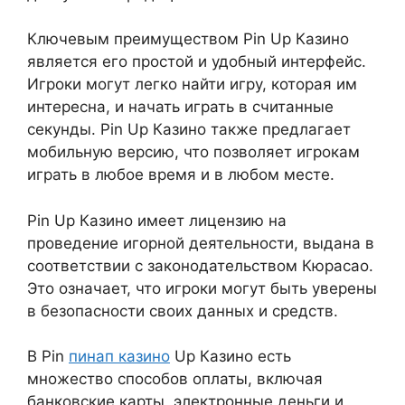
Ключевым преимуществом Pin Up Казино
является его простой и удобный интерфейс.
Игроки могут легко найти игру, которая им
интересна, и начать играть в считанные
секунды. Pin Up Казино также предлагает
мобильную версию, что позволяет игрокам
играть в любое время и в любом месте.
Pin Up Казино имеет лицензию на
проведение игорной деятельности, выдана в
соответствии с законодательством Кюрасао.
Это означает, что игроки могут быть уверены
в безопасности своих данных и средств.
В Pin
пинап казино
Up Казино есть
множество способов оплаты, включая
банковские карты, электронные деньги и