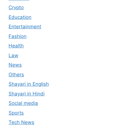
Crypto
Education
Entertainment
Fashion
Health
Law
News
Others
Shayari in English
Shayari in Hindi
Social media
Sports
Tech News