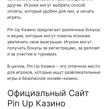
другие. Игроки могут выбрать способ
оплаты, который удобен для них, и начать
играть.
Pin Up Казино предлагает различные бонусы
и акции, которые могут помочь игрокам
увеличить свои выигрыши. Игроки могут
получать бонусы за регистрацию, за депозит
и за участие в турнирах.
В целом, Pin Up Казино – это отличное место
для игроков, которые ищут развлекательные
игры и безопасное онлайн-казино.
Официальный Сайт
Pin Up Казино