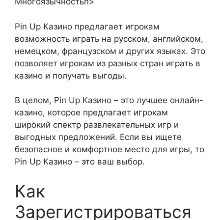
Многоязычностьп>
Pin Up Казино предлагает игрокам
возможность играть на русском, английском,
немецком, французском и других языках. Это
позволяет игрокам из разных стран играть в
казино и получать выгоды.
В целом, Pin Up Казино – это лучшее онлайн-
казино, которое предлагает игрокам
широкий спектр развлекательных игр и
выгодных предложений. Если вы ищете
безопасное и комфортное место для игры, то
Pin Up Казино – это ваш выбор.
Как
Зарегистрироваться