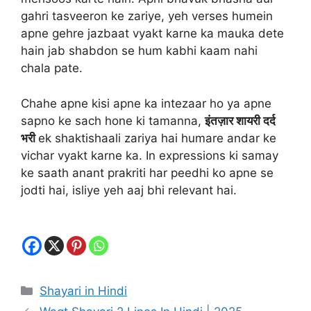
gahri tasveeron ke zariye, yeh verses humein
apne gehre jazbaat vyakt karne ka mauka dete
hain jab shabdon se hum kabhi kaam nahi
chala pate.
Chahe apne kisi apne ka intezaar ho ya apne
sapno ke sach hone ki tamanna,
इंतज़ार शायरी दर्द
भरी
ek shaktishaali zariya hai humare andar ke
vichar vyakt karne ka. In expressions ki samay
ke saath anant prakriti har peedhi ko apne se
jodti hai, isliye yeh aaj bhi relevant hai.
Categories
Shayari in Hindi