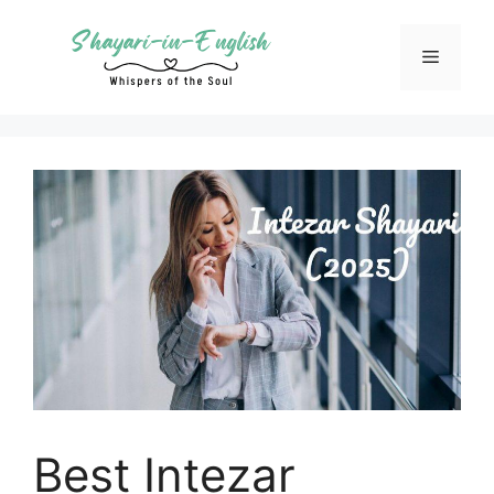
Skip
to
Menu
content
Best Intezar