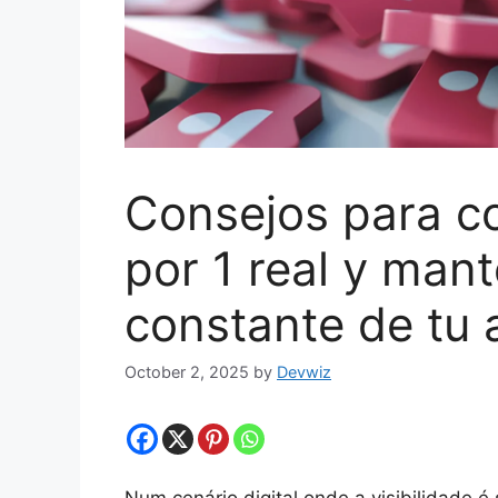
Consejos para c
por 1 real y man
constante de tu 
October 2, 2025
by
Devwiz
Num cenário digital onde a visibilidade é