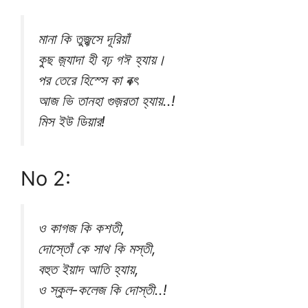
মানা কি তুজ্ঝসে দূরিয়াঁ
কুছ জ়্যাদা হী বঢ় গঈ হ্যায়।
পর তেরে হিস্সে কা বক্ৎ
আজ ভি তানহা গুজ়রতা হ্যায়..!
মিস ইউ ডিয়ার!
No 2:
ও কাগজ কি কশতী,
দোস্তোঁ কে সাথ কি মস্তী,
বহুত ইয়াদ আতি হ্যায়,
ও স্কুল-কলেজ কি দোস্তী..!