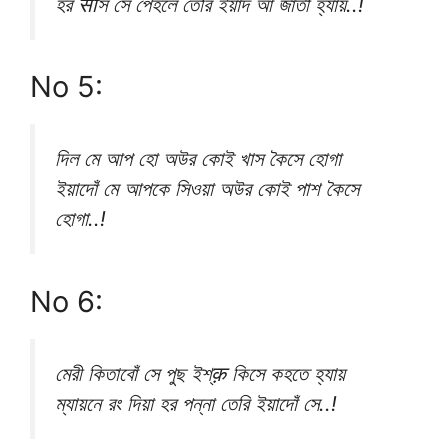
হর साँস সে পেহলে তেরি ইয়াদ আ জাতী হ্যায়..!
No 5:
দিল মে আপ হো অউর কোই খাস কৈসে হোগা
ইয়াদোঁ মে আপকে সিওয়া অউর কোই পাশ কৈসে
হোগা..!
No 6:
মেরী কিতাবোঁ সে পুছ ইশ্क़ কিসে কহতে হ্যায়
ম্যায়নে রং দিয়া হর পন্না তেরি ইয়াদোঁ সে..!