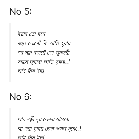
No 5:
ইয়াদ তো হমে
বহুত লোগোঁ কি আতি হ্যায়
পর সাচ বতায়েঁ তো তুমহারী
সবসে জ়্যাদা আতি হ্যায়..!
আই মিস ইউ!
No 6:
আব বড়ী দূর লেকর যায়েগা
আ গয়া হ্যায় তেরা খয়াল মুঝে..!
আই মিস ইউ!