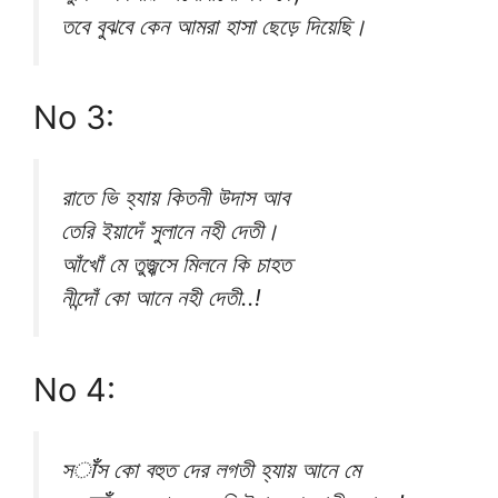
তবে বুঝবে কেন আমরা হাসা ছেড়ে দিয়েছি।
No 3:
রাতে ভি হ্যায় কিতনী উদাস আব
তেরি ইয়াদেঁ সুলানে নহী দেতী।
আঁখোঁ মে তুজ্ঝসে মিলনে কি চাহত
নীন্দোঁ কো আনে নহী দেতী..!
No 4:
সाँস কো বহুত দের লগতী হ্যায় আনে মে