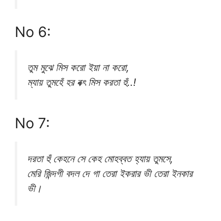
No 6:
তুম মুঝে মিস করো ইয়া না করো,
ম্যায় তুমহেঁ হর বক্ৎ মিস করতা হুঁ..!
No 7:
দরতা হুঁ কেহনে সে কেহ মোহব্বত হ্যায় তুমসে,
মেরি জিন্দগী বদল দে গা তেরা ইকরার ভী তেরা ইনকার
ভী।