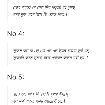
লোগ কহতে থে মেরা দিল পত্তর কা হ্যায়,
মগর কুছ লোগ ইসে ভি তোড় গয়ে..!
No 4:
তুমসে বাত না হো তো পল পল ইয়াদ করতে হ্যাঁ হম,
তুমহারি কসম তুমহেঁ বহুত প্যায়ার করতে হ্যাঁ হম..!
No 5:
বাতে তো আজ ভি হোতী হ্যায় উসসে,
বস ফর্ক এতনা হ্যায় খোয়াবোঁ মে..!