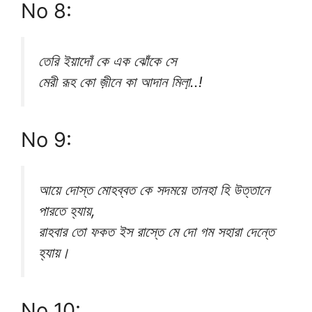
No 8:
তেরি ইয়াদোঁ কে এক ঝোঁকে সে
মেরী রূহ কো জ়ীনে কা আদান মিলা়..!
No 9:
আয়ে দোস্ত মোহব্বত কে সদময়ে তানহা হি উত্তানে
পারতে হ্যায়,
রাহবার তো ফকত ইস রাস্তে মে দো গম সহারা দেন্তে
হ্যায়।
No 10: