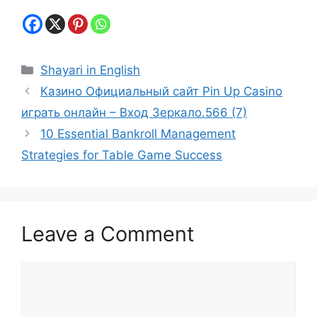
Categories
Shayari in English
Казино Официальный сайт Pin Up Casino
играть онлайн – Вход Зеркало.566 (7)
10 Essential Bankroll Management
Strategies for Table Game Success
Leave a Comment
Comment